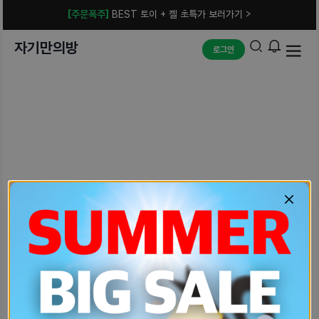
[주문폭주]
BEST 토이 + 젤 초특가 보러가기 >
자기만의방
로그인
예상치 못한 에러입니다.