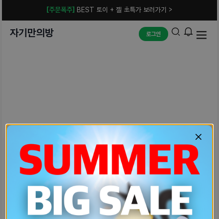
[주문폭주]
BEST 토이 + 젤 초특가 보러가기 >
자기만의방
로그인
예상치 못한 에러입니다.