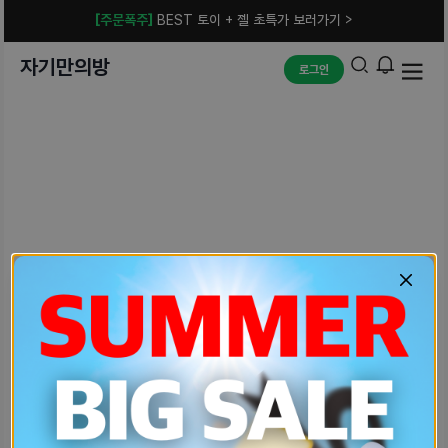
[주문폭주]
BEST 토이 + 젤 초특가 보러가기 >
자기만의방
로그인
예상치 못한 에러입니다.