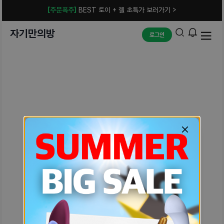
[주문폭주]
BEST 토이 + 젤 초특가 보러가기 >
자기만의방
로그인
예상치 못한 에러입니다.