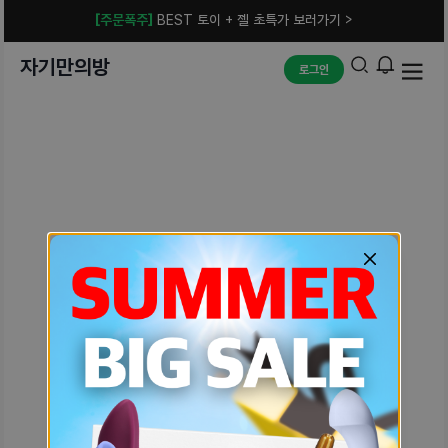
[주문폭주]
BEST 토이 + 젤 초특가 보러가기 >
자기만의방
로그인
예상치 못한 에러입니다.