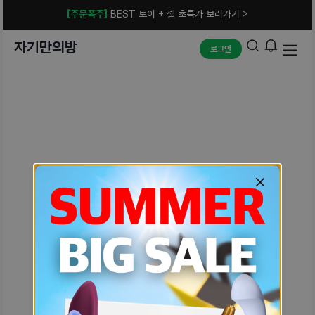
[주문폭주]
BEST 토이 + 젤 초특가 보러가기 >
자기만의방
로그인
예상치 못한 에러입니다.