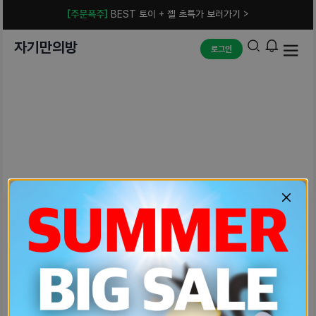
[주문폭주]
BEST 토이 + 젤 초특가 보러가기 >
자기만의방
로그인
예상치 못한 에러입니다.