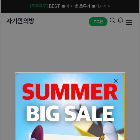
[주문폭주]
BEST 토이 + 젤 초특가 보러가기 >
자기만의방
로그인
예상치 못한 에러입니다.