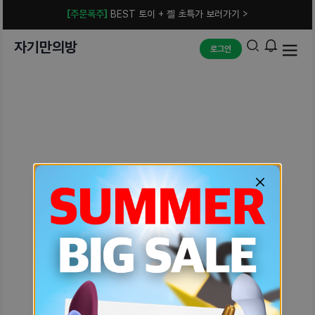
[주문폭주]
BEST 토이 + 젤 초특가 보러가기 >
자기만의방
로그인
예상치 못한 에러입니다.