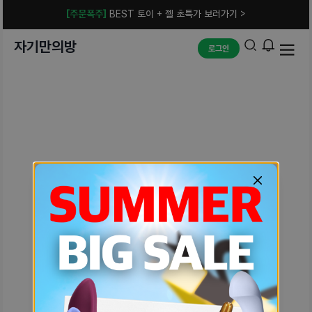
[주문폭주]
BEST 토이 + 젤 초특가 보러가기 >
자기만의방
로그인
예상치 못한 에러입니다.