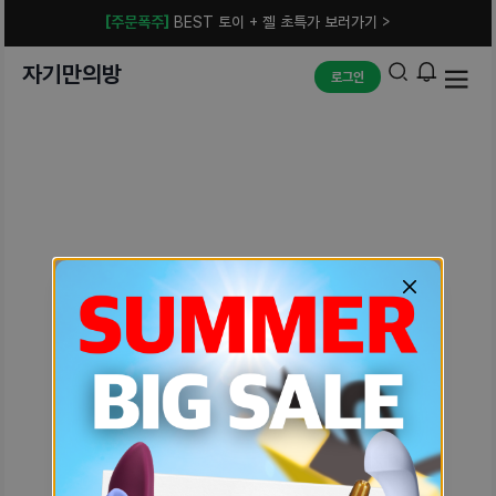
[주문폭주]
BEST 토이 + 젤 초특가 보러가기 >
자기만의방
로그인
예상치 못한 에러입니다.