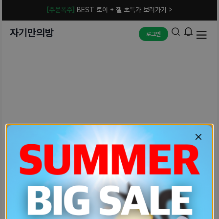
[주문폭주]
BEST 토이 + 젤 초특가 보러가기 >
자기만의방
로그인
예상치 못한 에러입니다.