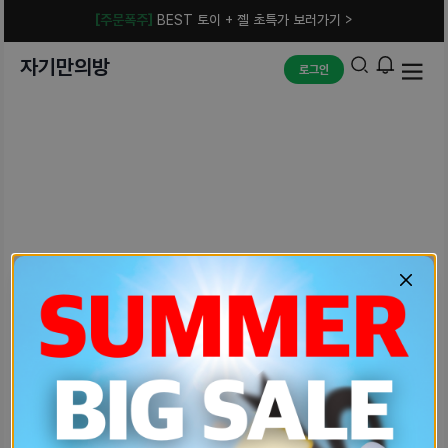
[주문폭주]
BEST 토이 + 젤 초특가 보러가기 >
자기만의방
로그인
예상치 못한 에러입니다.