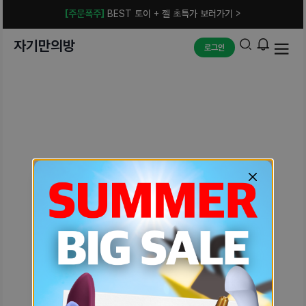
[주문폭주]
BEST 토이 + 젤 초특가 보러가기 >
자기만의방
로그인
예상치 못한 에러입니다.