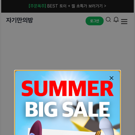
[주문폭주]
BEST 토이 + 젤 초특가 보러가기 >
자기만의방
로그인
예상치 못한 에러입니다.