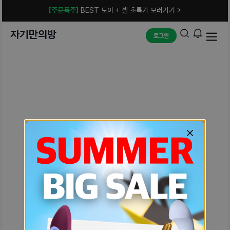
[주문폭주]
BEST 토이 + 젤 초특가 보러가기 >
자기만의방
로그인
예상치 못한 에러입니다.