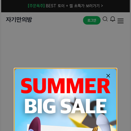
[주문폭주]
BEST 토이 + 젤 초특가 보러가기 >
자기만의방
로그인
예상치 못한 에러입니다.