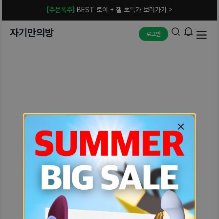
[주문폭주]
BEST 토이 + 젤 초특가 보러가기 >
자기만의방
로그인
예상치 못한 에러입니다.