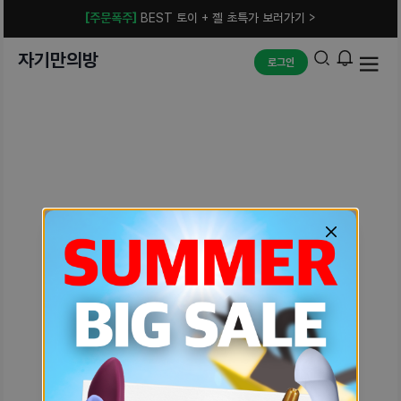
[주문폭주]
BEST 토이 + 젤 초특가 보러가기 >
자기만의방
로그인
예상치 못한 에러입니다.