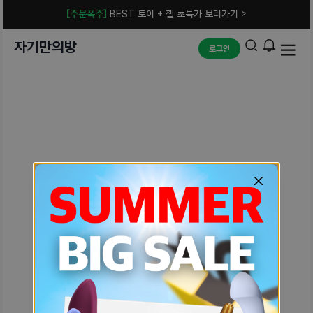
[주문폭주]
BEST 토이 + 젤 초특가 보러가기 >
자기만의방
로그인
예상치 못한 에러입니다.