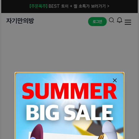
[주문폭주]
BEST 토이 + 젤 초특가 보러가기 >
자기만의방
로그인
예상치 못한 에러입니다.