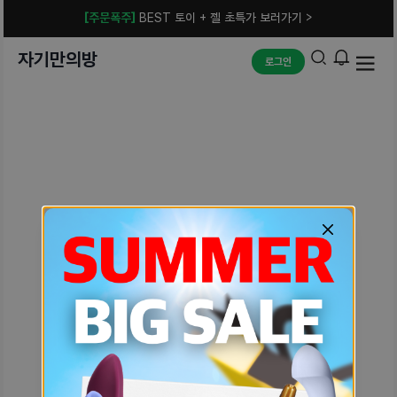
[주문폭주]
BEST 토이 + 젤 초특가 보러가기 >
자기만의방
로그인
예상치 못한 에러입니다.