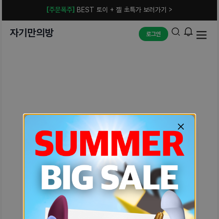
[주문폭주]
BEST 토이 + 젤 초특가 보러가기 >
자기만의방
로그인
예상치 못한 에러입니다.