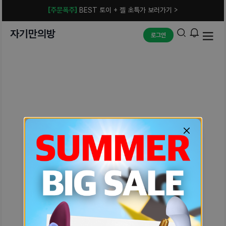
[주문폭주]
BEST 토이 + 젤 초특가 보러가기 >
자기만의방
로그인
예상치 못한 에러입니다.