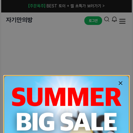
[주문폭주]
BEST 토이 + 젤 초특가 보러가기 >
자기만의방
로그인
예상치 못한 에러입니다.