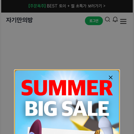
[주문폭주]
BEST 토이 + 젤 초특가 보러가기 >
자기만의방
로그인
예상치 못한 에러입니다.