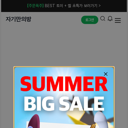
[주문폭주]
BEST 토이 + 젤 초특가 보러가기 >
자기만의방
로그인
예상치 못한 에러입니다.