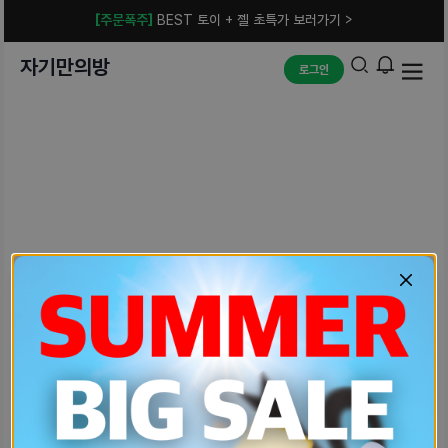
[주문폭주]
BEST 토이 + 젤 초특가 보러가기 >
자기만의방
로그인
예상치 못한 에러입니다.