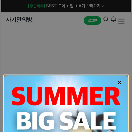
[주문폭주]
BEST 토이 + 젤 초특가 보러가기 >
자기만의방
로그인
예상치 못한 에러입니다.