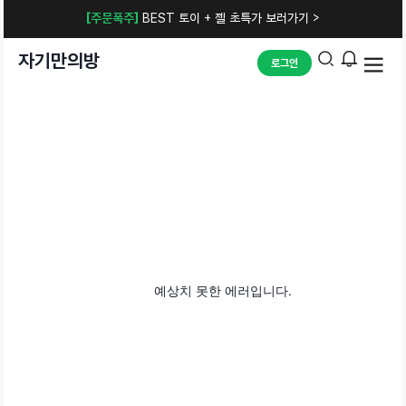
[주문폭주]
BEST 토이 + 젤 초특가 보러가기 >
자기만의방
로그인
예상치 못한 에러입니다.