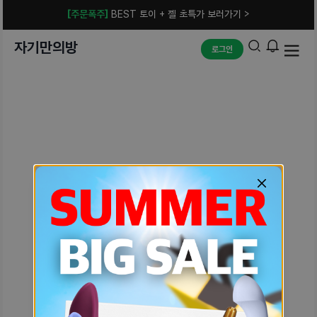
[주문폭주]
BEST 토이 + 젤 초특가 보러가기 >
자기만의방
로그인
예상치 못한 에러입니다.