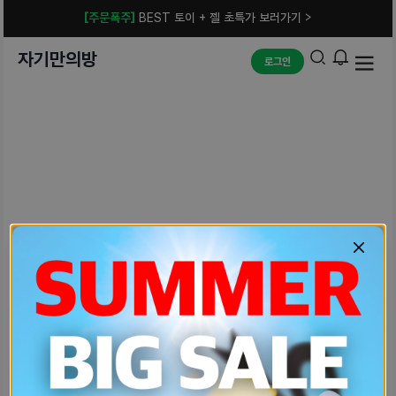
[주문폭주]
BEST 토이 + 젤 초특가 보러가기 >
자기만의방
로그인
예상치 못한 에러입니다.