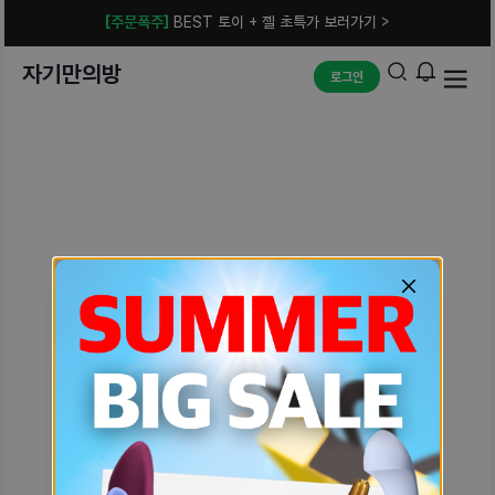
[주문폭주]
BEST 토이 + 젤 초특가 보러가기 >
자기만의방
로그인
예상치 못한 에러입니다.