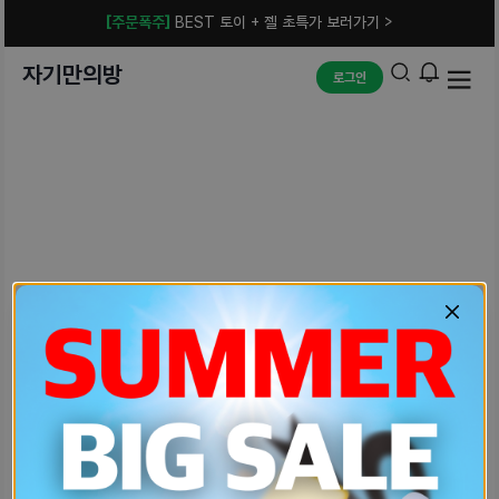
[주문폭주]
BEST 토이 + 젤 초특가 보러가기 >
자기만의방
로그인
예상치 못한 에러입니다.