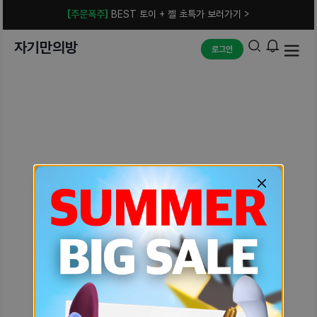
[주문폭주]
BEST 토이 + 젤 초특가 보러가기 >
자기만의방
로그인
예상치 못한 에러입니다.