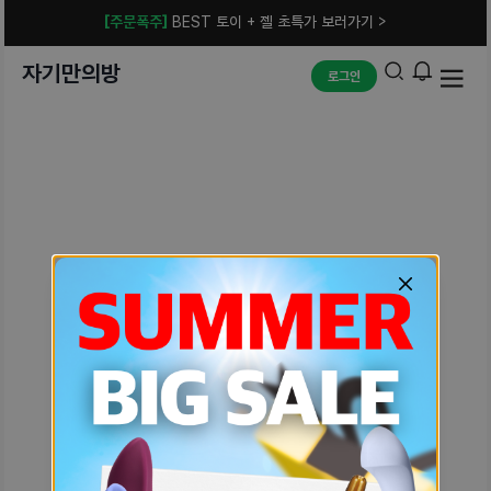
[주문폭주]
BEST 토이 + 젤 초특가 보러가기 >
자기만의방
로그인
예상치 못한 에러입니다.