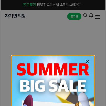
[주문폭주]
BEST 토이 + 젤 초특가 보러가기 >
자기만의방
로그인
예상치 못한 에러입니다.