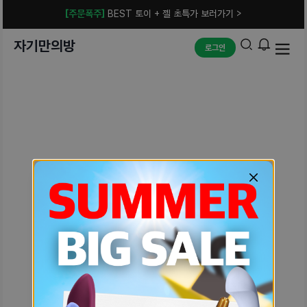
[주문폭주]
BEST 토이 + 젤 초특가 보러가기 >
자기만의방
로그인
예상치 못한 에러입니다.