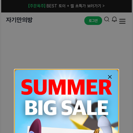
[주문폭주]
BEST 토이 + 젤 초특가 보러가기 >
자기만의방
로그인
예상치 못한 에러입니다.