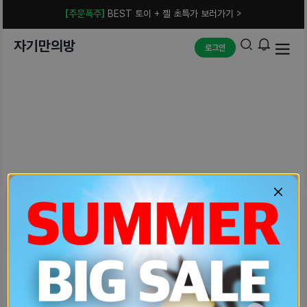
[주문폭주]
BEST 토이 + 젤 초특가 보러가기 >
자기만의방
로그인
예상치 못한 에러입니다.