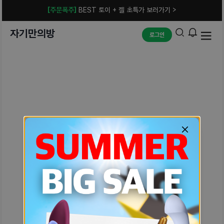
[주문폭주]
BEST 토이 + 젤 초특가 보러가기 >
자기만의방
로그인
예상치 못한 에러입니다.