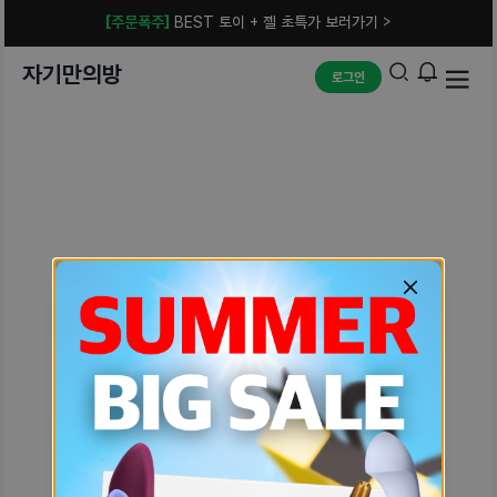
[주문폭주]
BEST 토이 + 젤 초특가 보러가기 >
자기만의방
로그인
예상치 못한 에러입니다.