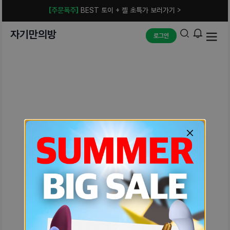
[주문폭주]
BEST 토이 + 젤 초특가 보러가기 >
자기만의방
로그인
예상치 못한 에러입니다.