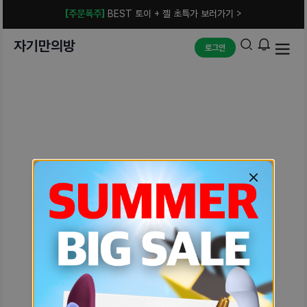
[주문폭주]
BEST 토이 + 젤 초특가 보러가기 >
자기만의방
로그인
예상치 못한 에러입니다.