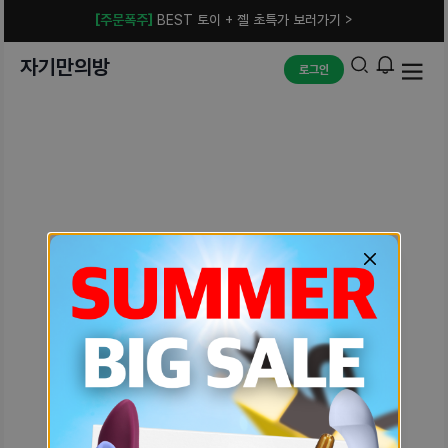
[주문폭주]
BEST 토이 + 젤 초특가 보러가기 >
자기만의방
로그인
예상치 못한 에러입니다.