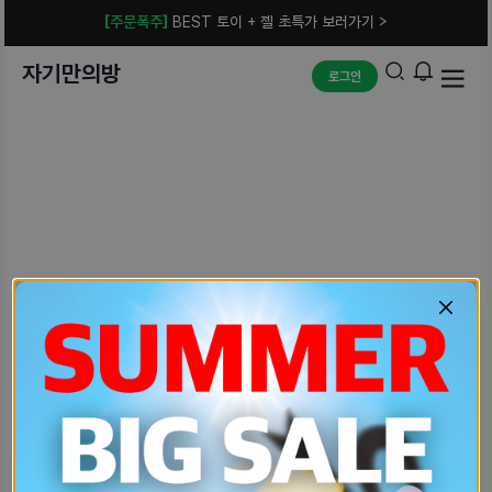
[주문폭주]
BEST 토이 + 젤 초특가 보러가기 >
자기만의방
로그인
예상치 못한 에러입니다.