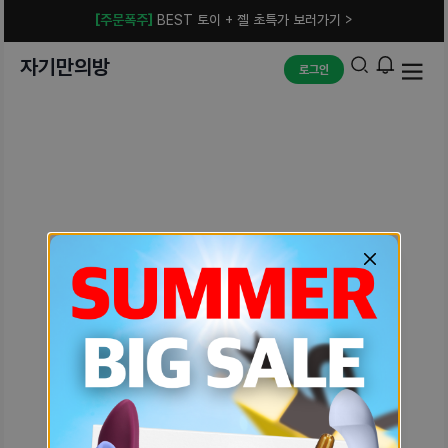
[주문폭주]
BEST 토이 + 젤 초특가 보러가기 >
자기만의방
로그인
예상치 못한 에러입니다.