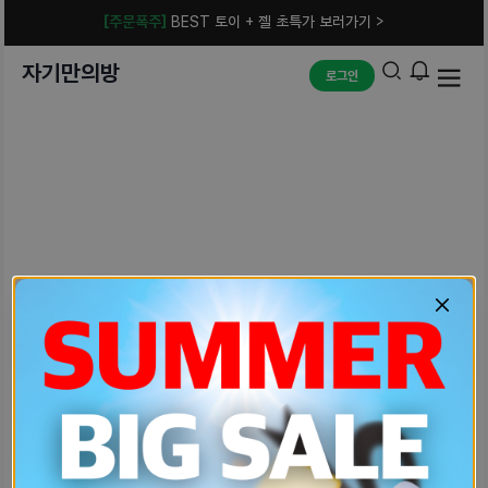
[주문폭주]
BEST 토이 + 젤 초특가 보러가기 >
자기만의방
로그인
예상치 못한 에러입니다.