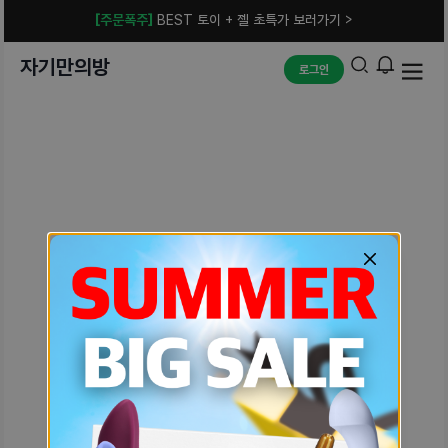
[주문폭주]
BEST 토이 + 젤 초특가 보러가기 >
자기만의방
로그인
예상치 못한 에러입니다.