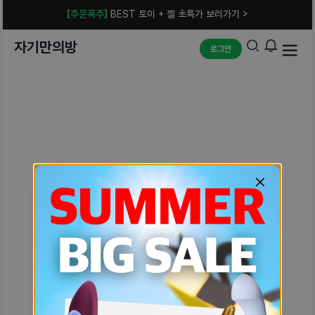
[주문폭주]
BEST 토이 + 젤 초특가 보러가기 >
자기만의방
로그인
예상치 못한 에러입니다.